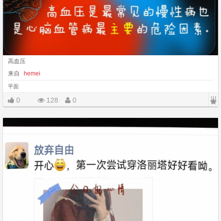
高血压
来自
hemei
平面
|||
0
128
0