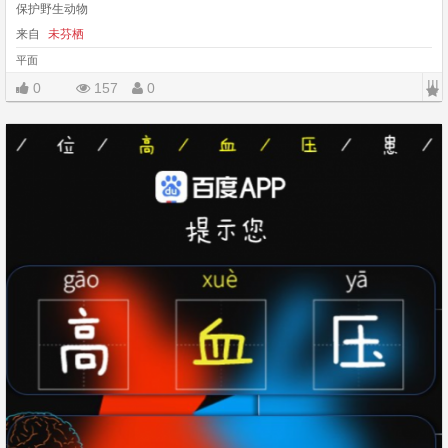
保护野生动物
来自
未芬栖
平面
|||
0
157
0