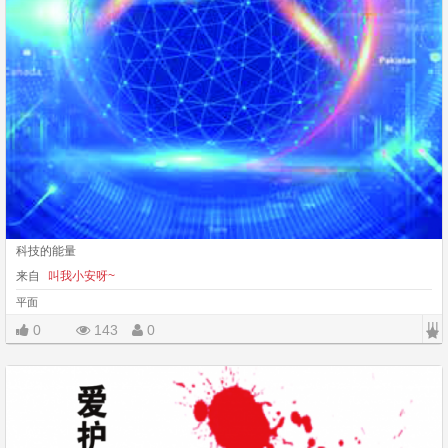
科技的能量
来自
叫我小安呀~
平面
|||
0
143
0