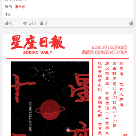
来自
张云盈
平面
|||
0
143
0