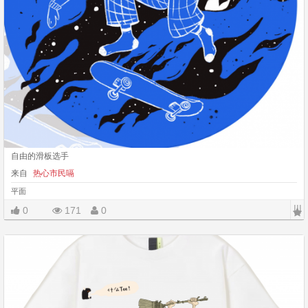
自由的滑板选手
来自
热心市民嗝
平面
|||
0
171
0