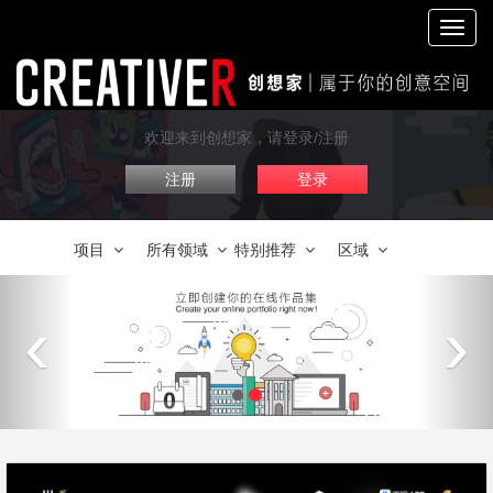
切
换
导
航
欢迎来到创想家，请登录/注册
注册
登录
项目
所有领域
特别推荐
区域
‹
›