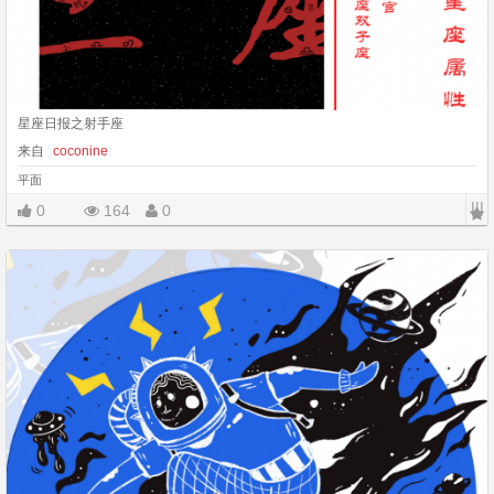
星座日报之射手座
来自
coconine
平面
|||
0
164
0