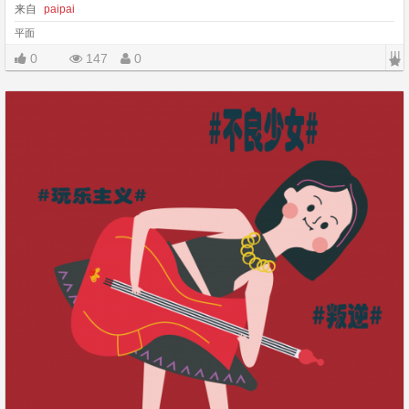
来自
paipai
平面
|||
0
147
0