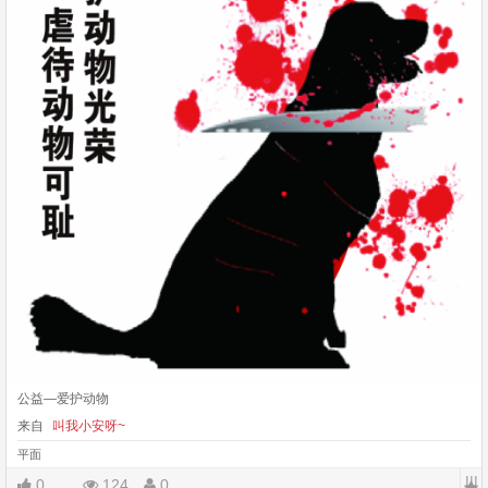
公益—爱护动物
来自
叫我小安呀~
平面
|||
0
124
0