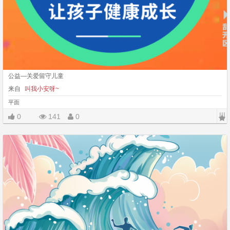
公益—关爱留守儿童
来自
叫我小安呀~
平面
|||
0
141
0