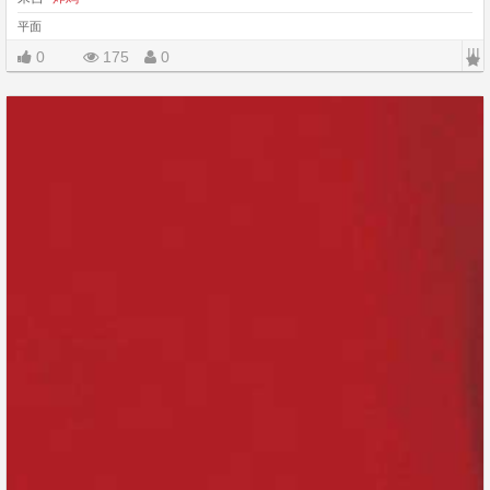
平面
|||
0
175
0