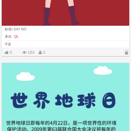
标签I SAY NO
来自
QL
平面
|||
0
184
0