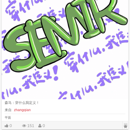
森马：穿什么我定义！
来自
zhangqian
平面
|||
0
151
0