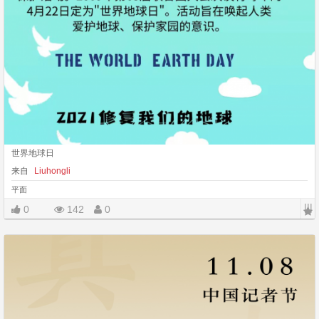
世界地球日
来自
Liuhongli
平面
|||
0
142
0