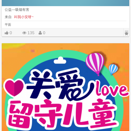
公益—吸烟有害
来自
叫我小安呀~
平面
|||
0
135
0