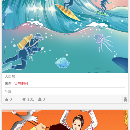
人自然
来自
我与咧咧
平面
|||
0
181
0