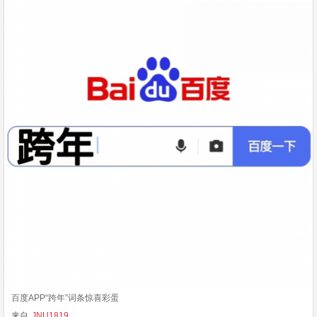
百度APP“跨年”词条惊喜彩蛋
来自
JNU1819