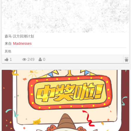
森马·汉方回潮计划
来自
Madnesses
其他
|||
1
249
0