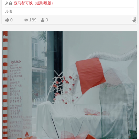
来自
森马都可以（摄影展版）
其他
|||
0
189
0