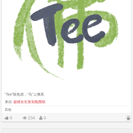
“Tee”除焦虑，“马”上佛系
来自
超级女生策划氛围组
其他
|||
0
234
0