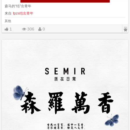
森马的“结”出青年
来自
tpzs结出青年
其他
|||
1
306
0