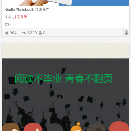
Kindle Photobooth 校园推广
来自
抹茶香芋
其他
|||
964
3220
0