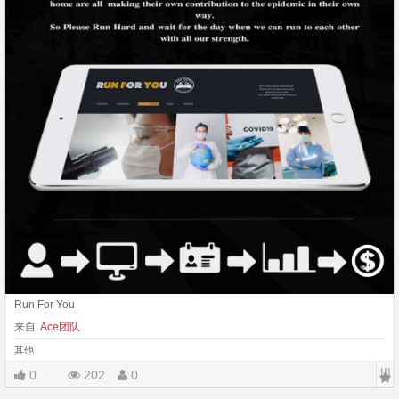
Run For You
来自
Ace团队
其他
|||
0
202
0