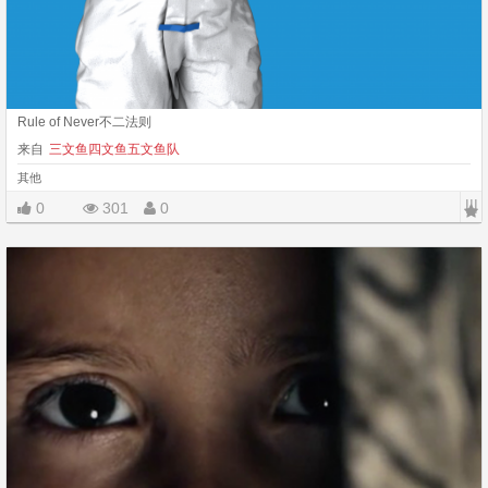
Rule of Never不二法则
来自
三文鱼四文鱼五文鱼队
其他
|||
0
301
0