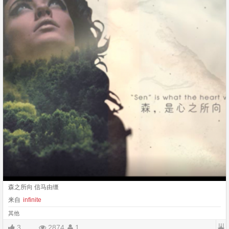
森之所向 信马由缰
来自
infinite
其他
|||
3
2874
1