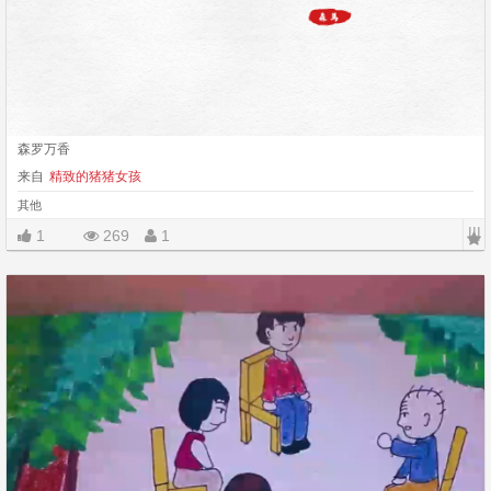
森罗万香
来自
精致的猪猪女孩
其他
|||
1
269
1