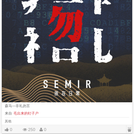
森马—非礼勿言
来自
毛出来的钉子户
其他
|||
0
250
0