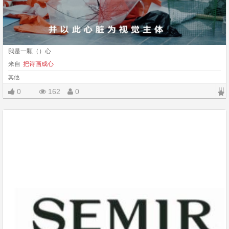
我是一颗（）心
来自
把诗画成心
其他
|||
0
162
0