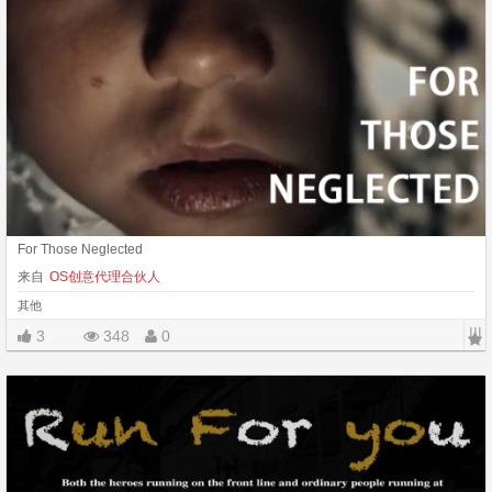
For Those Neglected
来自
OS创意代理合伙人
其他
|||
3
348
0