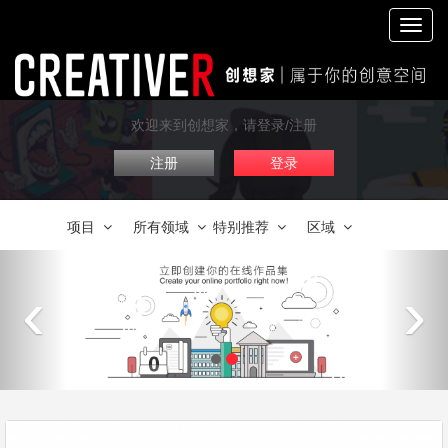
切
换
导
航
欢迎来到创想家，请登录/注册
注册
登录
项目
所有领域
特别推荐
区域
‹
›