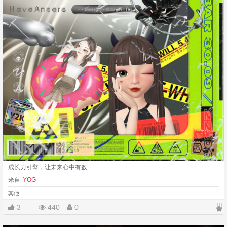
成长力引擎，让未来心中有数
来自
YOG
其他
|||
3
440
0