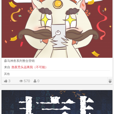
森马神兽系列整合营销
来自
熬夜秃头远离我（不可能）
其他
|||
3
570
0