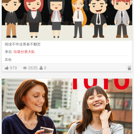
阅读不毕业青春不翻页
来自
垃圾分类大队
其他
|||
978
2635
0