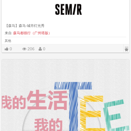
【森马】森马-城市灯光秀
来自
森马都很行（广州塔版）
其他
|||
0
206
0