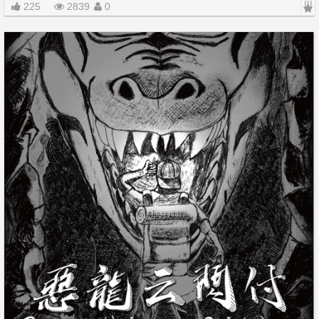
|||
225
2839
0