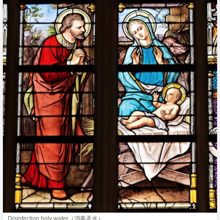
Disinfection holy water（消毒圣水）