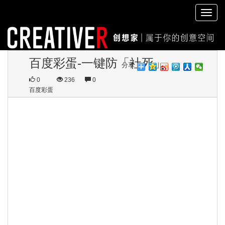
切
换
导
航
百度彩蛋-一键防「社死」
分享
0
236
0
百度彩蛋