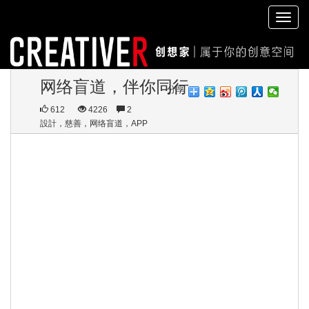
切
换
导
航
网络盲道，伴你同行
分享
612
4226
2
設計，慈善，网络盲道，APP