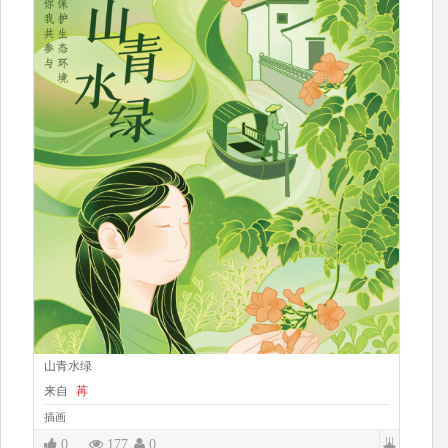
山青水绿
来自
苒
插画
|||
0
177
0