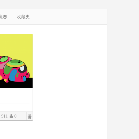
竞赛
收藏夹
|||
911
0