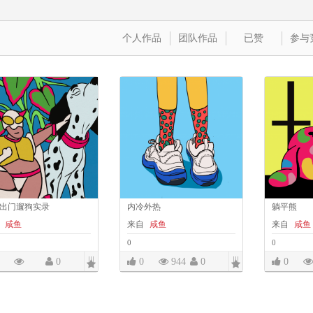
个人作品
团队作品
已赞
参与
70出门遛狗实录
内冷外热
躺平熊
咸鱼
来自
咸鱼
来自
咸鱼
0
0
|||
|||
0
0
944
0
0
1005