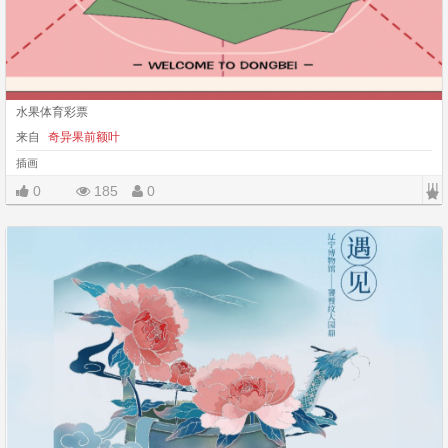
水果体育彩票
来自
奇异果前额叶
插画
|||
0
185
0