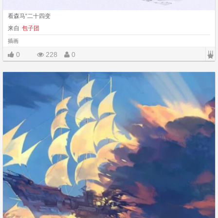
看森马“二十四变
来自
包子团
插画
|||
0
228
0