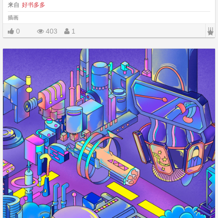
来自
好书多多
插画
|||
0
403
1