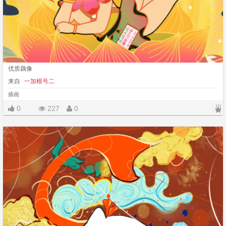
优质藕像
来自
一加根号二
插画
|||
0
227
0