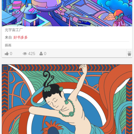
元宇宙工厂
来自
好书多多
插画
|||
0
425
0