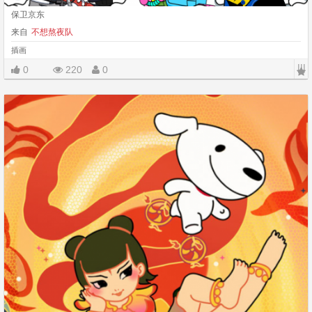
保卫京东
来自
不想熬夜队
插画
|||
0
220
0