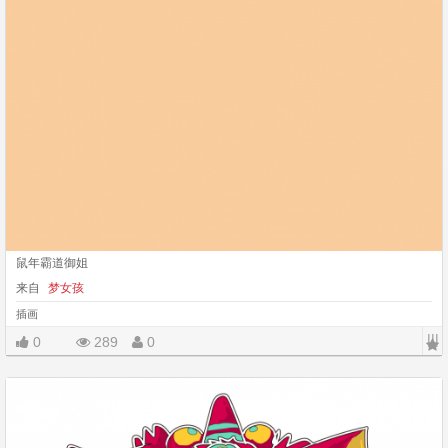
鼠年霸道御姐
来自
梦女孩
插画
|||
0
289
0