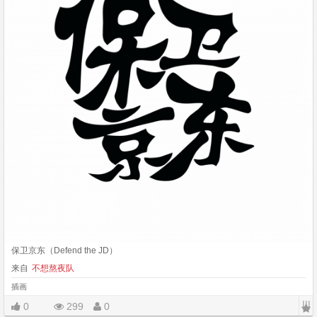
保卫京东（Defend the JD）
来自
不想熬夜队
插画
|||
0
299
0