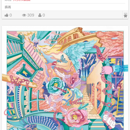
插画
|||
0
309
0