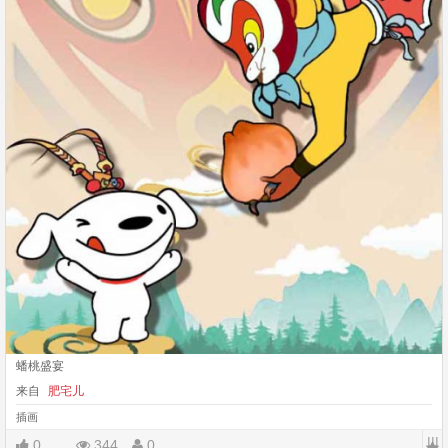
蟠桃盛宴
来自
肥宅儿
插画
|||
0
344
0