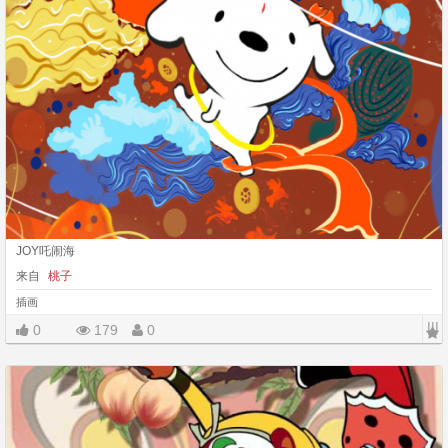
JOY吒闹海
来自
桃子
插画
|||
0
179
0