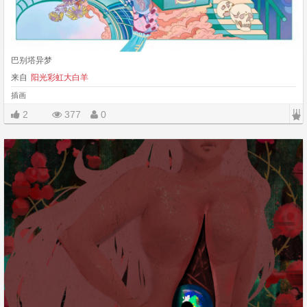
巴别塔异梦
来自
阳光彩虹大白羊
插画
|||
2
377
0