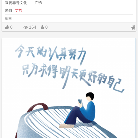
宣扬非遗文化——广绣
来自
艾哲
插画
|||
0
164
0