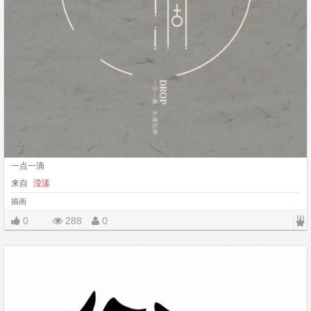
一点一滴
来自
滢漾
插画
|||
0
288
0