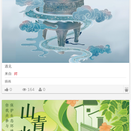
遇见
来自
嫮
插画
|||
0
164
0