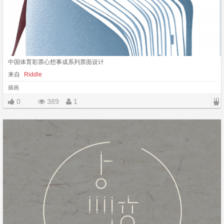
中国体育彩票心想事成系列票面设计
来自
Riddle
插画
|||
0
389
1