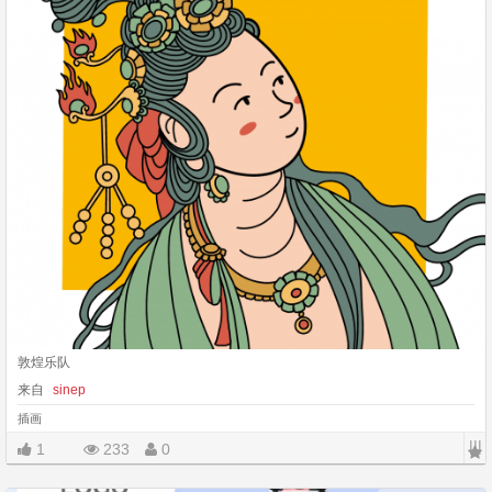
敦煌乐队
来自
sinep
插画
|||
1
233
0