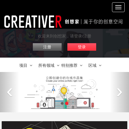
切
换
导
航
欢迎来到创想家，请登录/注册
注册
登录
项目
所有领域
特别推荐
区域
‹
›