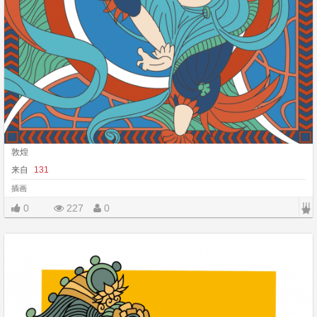
敦煌
来自
131
插画
|||
0
227
0