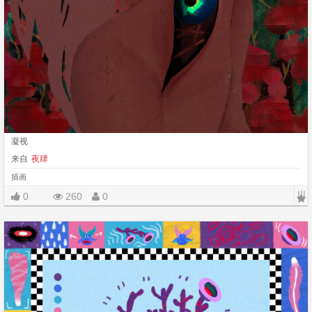
凝视
来自
夜肆
插画
|||
0
260
0