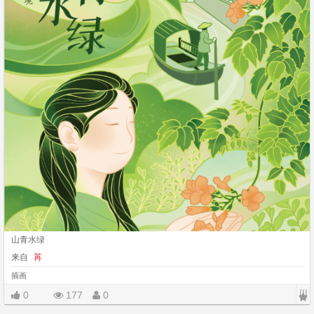
山青水绿
来自
苒
插画
|||
0
177
0