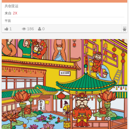
共创亚运
来自
2X
平面
|||
1
186
0