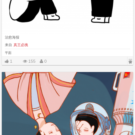
治愈海报
来自
真王必拽
平面
|||
1
155
0