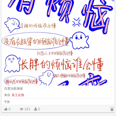
百度治愈海报
来自
真王必拽
平面
|||
0
161
0