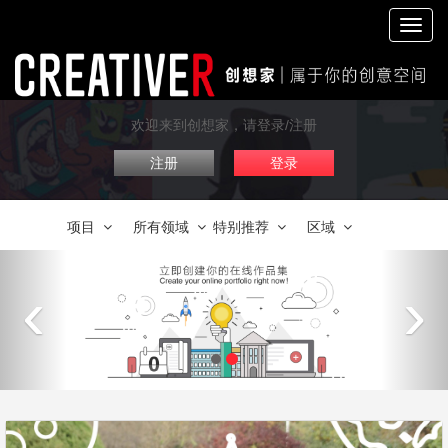
切
换
导
航
欢迎来到创想家，请登录/注册
注册
登录
项目
所有领域
特别推荐
区域
‹
›