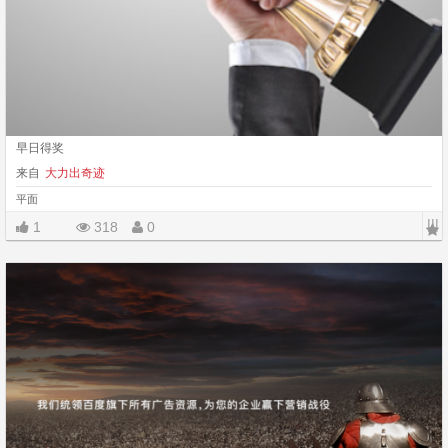
早日得奖
来自
大力出奇迹
平面
|||
1
318
0