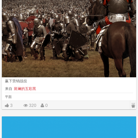
赢下营销战役
来自
斑斓的五彩黑
平面
|||
3
320
0