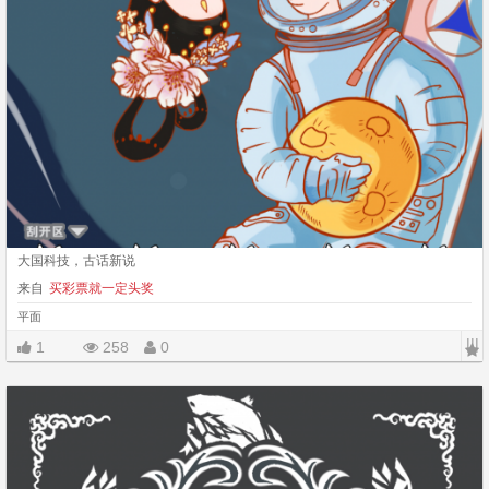
大国科技，古话新说
来自
买彩票就一定头奖
平面
|||
1
258
0