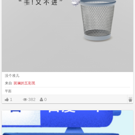
没个准儿
来自
斑斓的五彩黑
平面
|||
1
382
0