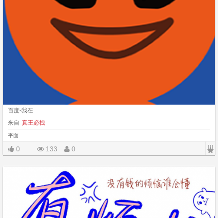
百度-我在
来自
真王必拽
平面
|||
0
133
0