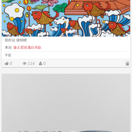
迎好运 做锦鲤
来自
迪士尼在逃白马队
平面
|||
0
114
0