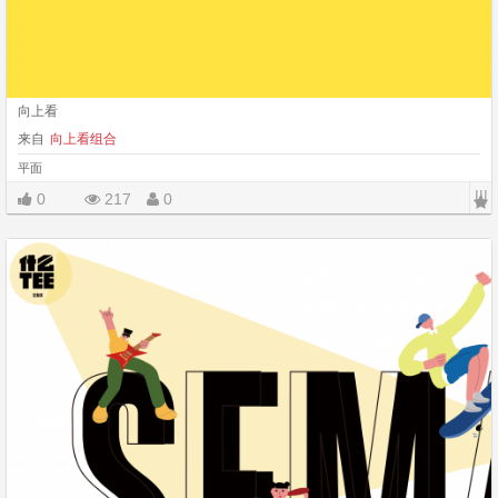
向上看
来自
向上看组合
平面
|||
0
217
0