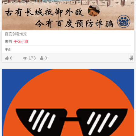
百度创意海报
来自
干饭小组
平面
|||
0
178
0