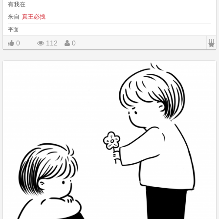
有我在
来自
真王必拽
平面
|||
0
112
0