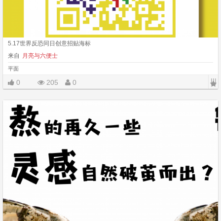
5.17世界反恐同日创意招贴海标
来自
月亮与六便士
平面
|||
0
205
0