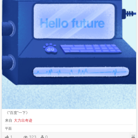
《“百度”一下》
来自
大力出奇迹
平面
|||
1
323
0