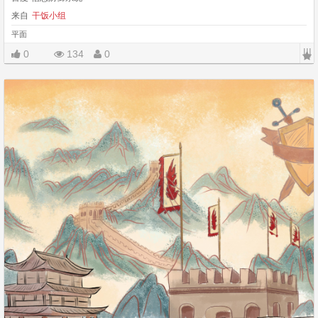
来自
干饭小组
平面
|||
0
134
0