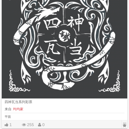
四神瓦当系列彩票
来自
均均家
平面
|||
1
255
0