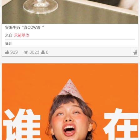
安眠牛奶〝真COW谱〞
来自
示範單位
摄影
|||
929
3023
0