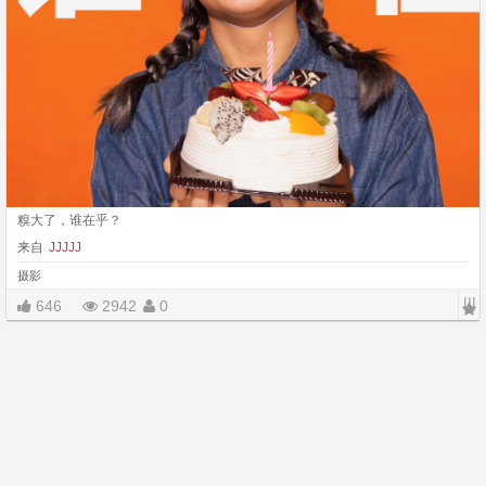
糗大了，谁在乎？
来自
JJJJJ
摄影
|||
646
2942
0