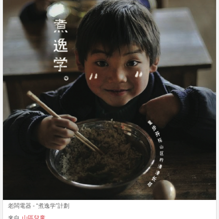
老闆電器 - “煮逸学”計劃
来自
山區兒童