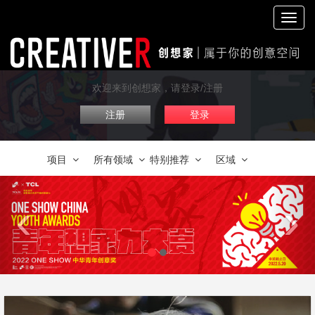
切
换
导
航
欢迎来到创想家，请登录/注册
注册
登录
项目
所有领域
特别推荐
区域
‹
›