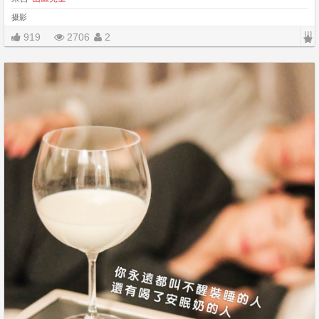
摄影
|||
919
2706
2