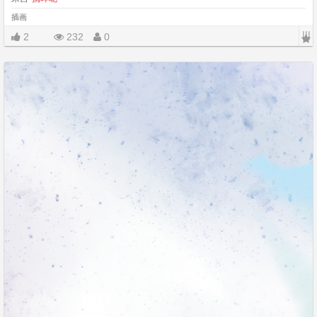
插画
|||
2
232
0