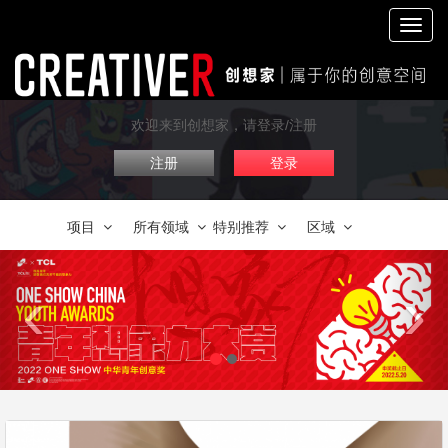
切
换
导
航
欢迎来到创想家，请登录/注册
注册
登录
项目
所有领域
特别推荐
区域
‹
›