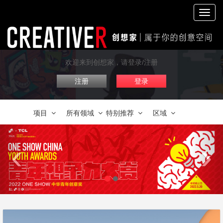
切
换
导
航
欢迎来到创想家，请登录/注册
注册
登录
项目
所有领域
特别推荐
区域
‹
›