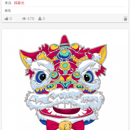
来自
残极光
服装
|||
0
478
0