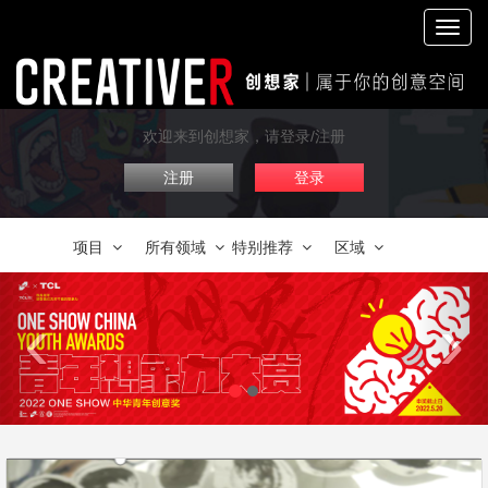
切
换
导
航
欢迎来到创想家，请登录/注册
注册
登录
项目
所有领域
特别推荐
区域
‹
›