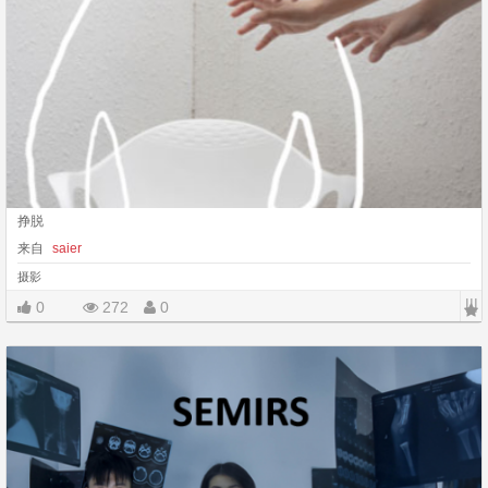
挣脱
来自
saier
摄影
|||
0
272
0