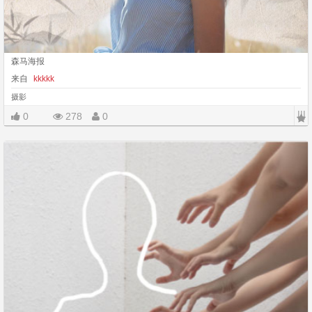
森马海报
来自
kkkkk
摄影
|||
0
278
0