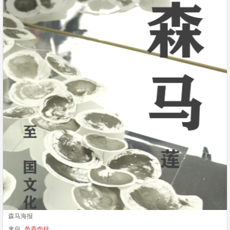
森马海报
来自
鱼香肉丝