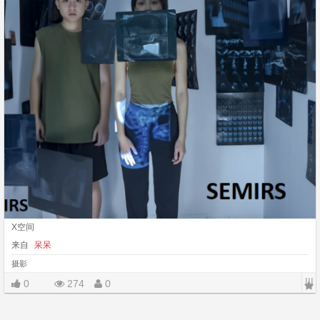
X空间
来自
呆呆
摄影
|||
0
274
0