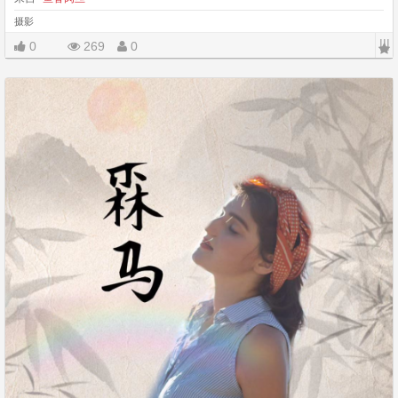
摄影
|||
0
269
0