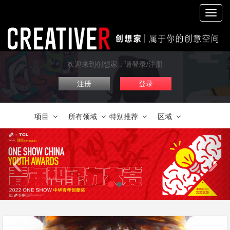
切
换
导
航
欢迎来到创想家，请登录/注册
注册
登录
项目
所有领域
特别推荐
区域
‹
›