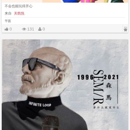
不会也能玩得开心
来自
关凯悦
平面
|||
0
131
0