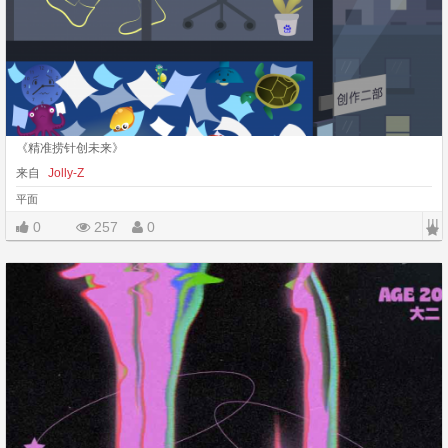
《精准捞针创未来》
来自
Jolly-Z
平面
|||
0
257
0