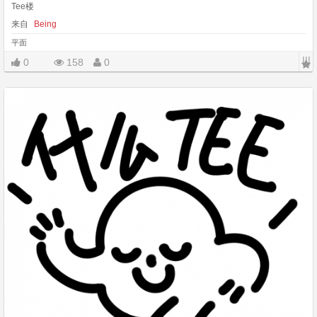
Tee楼
来自
Being
平面
|||
0
158
0