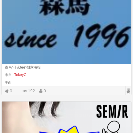
森马“什么tee”创意海报
来自
TokeyC
平面
|||
0
192
0