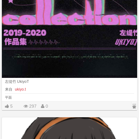
左缇竹 UkiyoT
来自
ukiyo.t
平面
|||
5
297
0