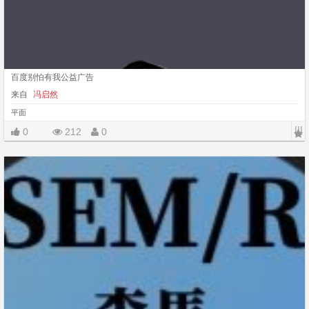
百度别怕有我公益广告
来自
冯启然
平面
|||
0
212
0