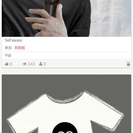
Self aware
来自
关凯悦
平面
|||
0
143
0