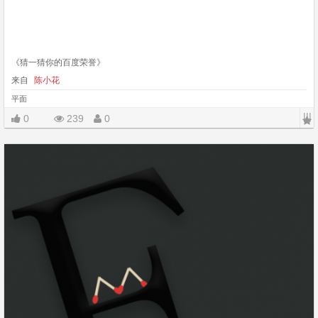
《猜一猜你的百度荣誉》
来自
陈小花
平面
|||
0
239
0