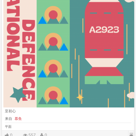
至初心
来自
慕鱼
平面
|||
0
557
0