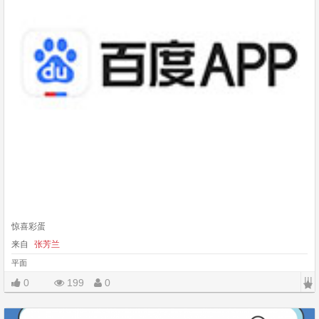
惊喜彩蛋
来自
张芳兰
平面
|||
0
199
0