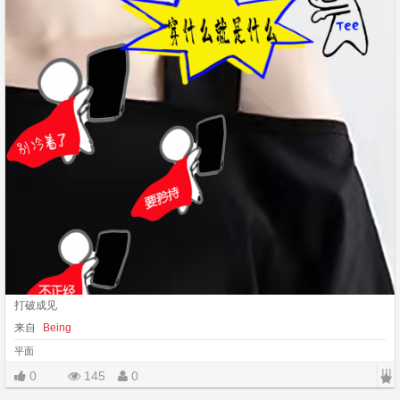
打破成见
来自
Being
平面
|||
0
145
0