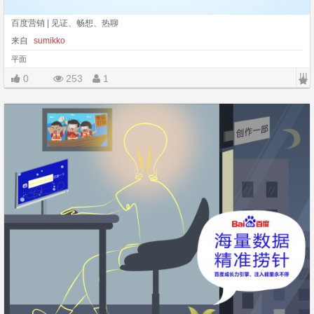
百度营销 | 见证、畅想、热聊
来自
sumikko
平面
|||
0
253
1