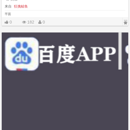
来自
狂拽鲸鱼
平面
|||
0
182
0