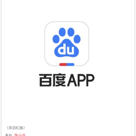
《亲启红旗》
来自
陈小花