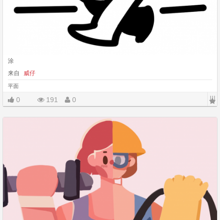
涂
来自
威仔
平面
|||
0
191
0