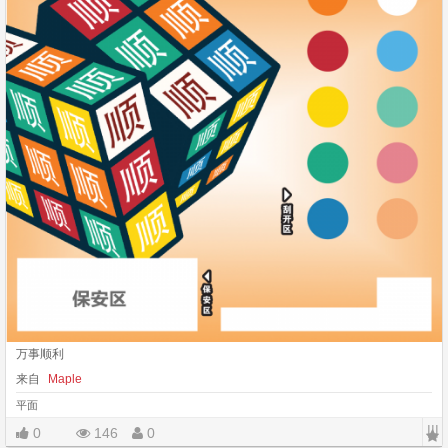
万事顺利
来自
Maple
平面
|||
0
146
0