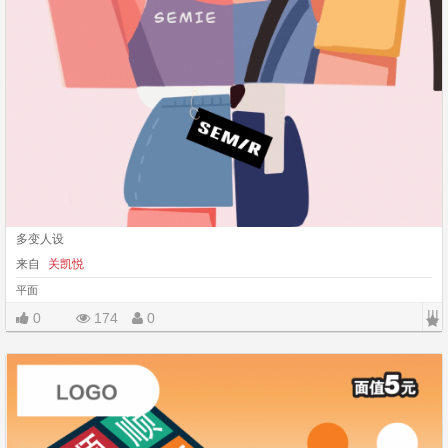
多变人设
来自
关凯悦
平面
|||
0
174
0