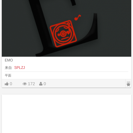
EMO
来自
SPLZJ
平面
|||
0
172
0